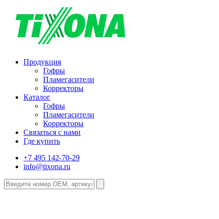
Продукция
Гофры
Пламегасители
Корректоры
Каталог
Гофры
Пламегасители
Корректоры
Связаться с нами
Где купить
+7 495 142-70-29
info@tixona.ru