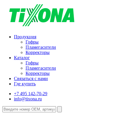
Продукция
Гофры
Пламегасители
Корректоры
Каталог
Гофры
Пламегасители
Корректоры
Связаться с нами
Где купить
+7 495 142-70-29
info@tixona.ru